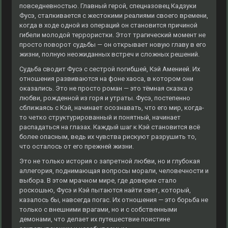
повседневностью. Главный герой, спецназовец Кадзуки
Фусэ, сталкивается с жестокими реалиями своего времени,
когда в ходе одной из операций он становится причиной
гибели молодой террористки. Этот трагический момент не
просто поворот судьбы — он открывает новую главу в его
жизни, полную неожиданных встреч и сложных решений.
Судьба сводит Фусэ с сестрой погибшей, Кэй Аменией. Их
отношения развиваются на фоне хаоса, в котором они
оказались. Это не просто роман — это тёмная сказка о
любви, рожденной из горя и утраты. Фусэ, постепенно
сближаясь с Кэй, начинает осознавать, что его мир, когда-
то четко структурированный и понятный, начинает
распадаться на глазах. Каждый шаг к Кэй становится всё
более опасным, ведь их чувства рискуют разрушить то,
что осталось от его прежней жизни.
Это не только история о запретной любви, но и глубокая
аллегория, поднимающая вопросы морали, человечности и
выбора. В этом мрачном мире, где доверие стало
роскошью, Фусэ и Кэй пытаются найти свет, который,
казалось бы, навсегда погас. Их отношения — это борьба не
только с внешними врагами, но и с собственными
демонами, что делает их путешествие поистине