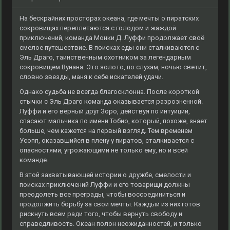
На бескрайних просторах океана, где мечты о пиратских
сокровищах переплетаются с голодом и жаждой
приключений, команда Монки Д. Луффи продолжает своё
смелое путешествие. В поисках еды они сталкиваются с
Эль Драго, таинственным охотником за легендарным
сокровищем Вунана. Это золото, по слухам, ночью светит,
словно звезды, маня к себе искателей удачи.
Однако судьба не всегда благосклонна. После короткой
стычки с Эль Драго команда оказывается разрозненной.
Луффи и его верный друг Зоро, действуя по интуиции,
спасают мальчика по имени Тобио, который, похоже, знает
больше, чем кажется на первый взгляд. Тем временем
Усопп, оказавшийся в плену у пиратов, сталкивается с
опасностями, угрожающими не только ему, но и всей
команде.
В этой захватывающей истории о дружбе, смелости и
поисках приключений Луффи и его товарищи должны
преодолеть все преграды, чтобы воссоединиться и
продолжить борьбу за свои мечты. Каждый из них готов
рискнуть всем ради того, чтобы вернуть свободу и
справедливость. Океан полон неожиданностей, и только