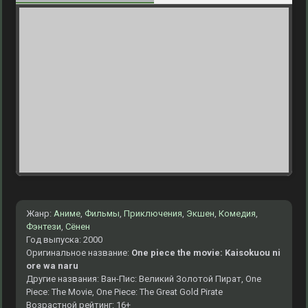
Жанр:
Аниме
,
Фильмы
,
Приключения
,
Экшен
,
Комедия
,
Фэнтези
,
Сёнен
Год выпуска: 2000
Оригинальное название:
One piece the movie: Kaisokuou ni
ore wa naru
Другие названия: Ван-Пис: Великий Золотой Пират, One
Piece: The Movie, One Piece: The Great Gold Pirate
Возрастной рейтинг: 16+