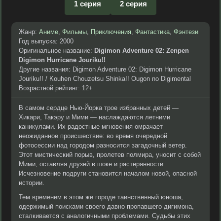
1 серия
2 серия
Жанр:
Аниме
,
Фильмы
,
Приключения
,
Фантастика
,
Фэнтези
Год выпуска: 2000
Оригинальное название:
Digimon Adventure 02: Zenpen
Digimon Hurricane Jouriku!!
Другие названия: Digimon Adventure 02: Digimon Hurricane
Jouriku!! / Kouhen Chouzetsu Shinka!! Ougon no Digimental
Возрастной рейтинг: 12+
В самом сердце Нью-Йорка трое избранных детей —
Хикари, Такэру и Мими — наслаждаются летними
каникулами. Их радостные мгновения омрачает
неожиданное происшествие: во время очередной
фотосессии над городом разносится загадочный ветер.
Этот мистический порыв, пролетев полмира, уносит с собой
Мими, оставляя друзей в шоке и растерянности.
Исчезновение подруги становится началом новой, опасной
истории.
Тем временем в этом же городе таинственный юноша,
одержимый поисками своего давно пропавшего дигимона,
сталкивается с аналогичными проблемами. Судьбы этих