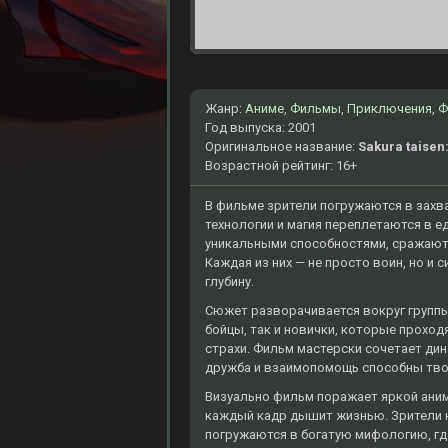
Жанр:
Аниме
,
Фильмы
,
Приключения
,
Ф
Год выпуска: 2001
Оригинальное название:
Sakura taisen
Возрастной рейтинг: 16+
В фильме зрители погружаются в захв
технологии и магия переплетаются в 
уникальными способностями, сражают
Каждая из них — не просто воин, но и
глубину.
Сюжет разворачивается вокруг группы
бойцы, так и новички, которые проход
страхи. Фильм мастерски сочетает ди
дружба и взаимопомощь способны тво
Визуально фильм поражает яркой аним
каждый кадр дышит жизнью. Зрители н
погружаются в богатую мифологию, где 