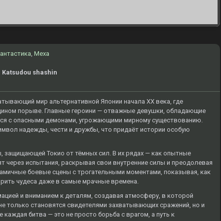
антастика
,
Меха
: Katsudou shashin
атывающий мир альтернативной Японии начала XX века, где
едином порыве. Главные героини — отважные девушки, обладающие
ся с опасными демонами, угрожающими мирному существованию.
 символ надежды, чести и дружбы, что придаёт истории особую
, защищающей Токио от тёмных сил. В их рядах — как опытные
ят через испытания, раскрывая свои внутренние силы и преодолевая
намичные боевые сцены с трогательными моментами, показывая, как
рить чудеса даже в самые мрачные времена.
ацией и вниманием к деталям, создавая атмосферу, в которой
е только становятся свидетелями захватывающих сражений, но и
каждая битва — это не просто борьба с врагом, а путь к