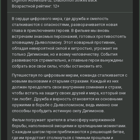
Digimon Adventure 02: Diablomon Strikes Back
Возрастной рейтинг: 12+
В сердце цифрового мира, где дружба и смелость
сталкиваются с опасностями, разворачивается новая
глава в приключениях героев. В фильме мы вновь
встречаем знакомых персонажей, готовых противостоять
зловещему Дьяволомону. Этот коварный противник,
обладая невероятной силой и хитростью, угрожает не
только Дигимонам, но и всему человечеству. События
развиваются стремительно, и главные герои вынуждены
собрать все свои силы, чтобы остановить его.
Путешествуя по цифровым мирам, команда сталкивается с
новыми вызовами и старыми страхами. Каждый из них
должен преодолеть свои внутренние сомнения и страхи,
чтобы встать на защиту своих друзей и мира, который они
так любят. Дружба и верность становятся их основными
оружиями в борьбе с Дьяволомоном, ведь именно они
способны пробудить истинную силу Дигимонов.
Фильм погружает зрителя в атмосферу напряженной
борьбы, наполненной эмоциями и зрелищными моментами.
С каждым шагом герои приближаются к решающей битве,
где им предстоит столкнуться с темным прошлым и