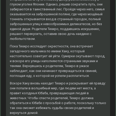
глухом уголке Японии. Однако, решив сократить путь, они
забираются в таинственный лес. Пройдя через него, семья
оказывается на заброшенной поляне, где через мощёный
тоннель открывается вход в странный городок, полный
заброшенных улиц и невообразимых деликатесов, но без
единой души. Родители Тихиро, поддавшись искушению,
решают перекусить, оставив свою дочь наедине с
любопытством.
Пока Тихиро исследует окрестности, она встречает
загадочного мальчика по имени Хаку, который
настоятельно советует ей уйти. Сумерки окутывают город,
и вскоре его улицы наполняются странными звуками и
тенями. Вернувшись к родителям, Тихиро в ужасе
наблюдает, как они начинают превращаться в свиней,
поглощая еду, о которой не успели расплатиться.
Вскоре Хаку вновь находит Тихиро и раскрывает ей правду:
они попали в волшебный мир, где людям нет места, а
правит колдунья Юбаба, превращающая людей в
животных. Чтобы спасти родителей, Тихиро должна
обратиться к Юбабе с просьбой о работе, поскольку только
так она сможет избежать судьбы своих родителей и
вернуться домой.