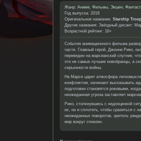
Жанр:
Аниме
,
Фильмы
,
Экшен
,
Фантаст
Год выпуска: 2018
Оригинальное название:
Starship Troop
Другие названия: Звёздный десант: Ма
Возрастной рейтинг: 16+
События анимационного фильма развор
части. Главный герой, Джонни Рико, ок
переведен на марсианский спутник, чт
это не самые лучшие новобранцы, а ск
серьезности войны.
На Марсе царит атмосфера легкомысле
конфликтом, начинают высказывать иде
подготовки становятся роковыми, когд
неожиданная угроза заставляет марсиан
Рико, столкнувшись с недооценкой сит
их, но и сплотить, чтобы сразиться с
неожиданных поворотов, зритель увидит
мир вокруг спокоен.