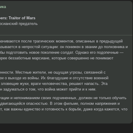
ика
ers: Traitor of Mars
рсианский предатель
ачиваются после трагических моментов, описанных в предыдущей
азывается в непростой ситуации: он понижен в звании до полковника и
обы подготовить новое поколение солдат. Однако его подопечные —
орее беззаботные марсиане, которые совершенно не понимают
нности. Местные жители, не ощущая угрозы, связанной с
и о выходе из войны. Их благодушие и отсутствие военной
а зловещие жуки, враги человечества, решают напасть. Эта
 задуматься о том, что война может прийти и к ним.
уации и непониманием своих подчиненных, должен не только обучить
 надвигающейся опасностью. В этом фильме, полном напряжения и
, как важны единство и готовность к борьбе, даже когда кажется, что