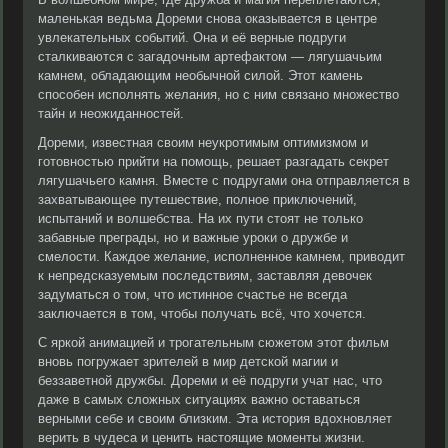
маленькая ведьма Дореми снова оказывается в центре
увлекательных событий. Она и её верные подруги
сталкиваются с загадочным артефактом — лягушачьим
камнем, обладающим необычной силой. Этот камень
способен исполнять желания, но с ним связано множество
тайн и неожиданностей.
Дореми, известная своим неукротимым оптимизмом и
готовностью прийти на помощь, решает разгадать секрет
лягушачьего камня. Вместе с подругами она отправляется в
захватывающее путешествие, полное приключений,
испытаний и волшебства. На их пути стоят не только
забавные преграды, но и важные уроки о дружбе и
смелости. Каждое желание, исполненное камнем, приводит
к непредсказуемым последствиям, заставляя девочек
задуматься о том, что истинное счастье не всегда
заключается в том, чтобы получать всё, что хочется.
С яркой анимацией и трогательным сюжетом этот фильм
вновь погружает зрителей в мир детской магии и
беззаветной дружбы. Дореми и её подруги учат нас, что
даже в самых сложных ситуациях важно оставаться
верными себе и своим близким. Эта история вдохновляет
верить в чудеса и ценить настоящие моменты жизни.