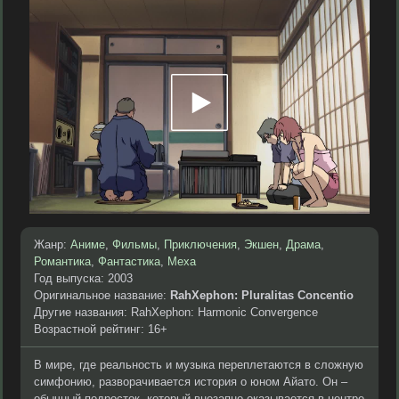
Жанр:
Аниме
,
Фильмы
,
Приключения
,
Экшен
,
Драма
,
Романтика
,
Фантастика
,
Меха
Год выпуска: 2003
Оригинальное название:
RahXephon: Pluralitas Concentio
Другие названия: RahXephon: Harmonic Convergence
Возрастной рейтинг: 16+
В мире, где реальность и музыка переплетаются в сложную
симфонию, разворачивается история о юном Айато. Он –
обычный подросток, который внезапно оказывается в центре