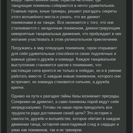
танцующие покемоны собираются в нечто удивительное.
Главные герои, юные тренеры, решают разгадать секреты
этого волшебного места и узнать, что же движет
покемонами в их танцах. Все начинается с того, что они
сталкиваются с загадочным покемоном, демонстрирующим
невероятные танцевальные движения, что пробуждает в них
желание участвовать в этом увлекательном приключении.
Погружаясь в мир пляшущих покемонов, герои открывают
для себя удивительные способности своих подопечных и
важные уроки о дружбе и команде. Каждое танцевальное
выступление становится шагом к пониманию, что
настоящая сила кроется не только в победах, но и в умении
работать вместе. С каждым новым покемоном, которого они
встречают, их команда становится сильнее, а дружба
крепче.
Однако на пути к разгадке тайны базы возникают преграды.
Соперники не дремлют, а сами покемоны порой ведут себя
непредсказуемо. Готовы ли наши герои преодолеть все
трудности ради достижения своей цели? Это история о
смелости, дружбе и волшебстве, которое обитает в каждом
движении танца, оставляя неизгладимый след в сердцах и
умах как покемонов, так и их тренеров.