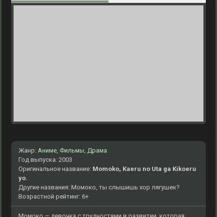
Жанр:
Аниме
,
Фильмы
,
Драма
Год выпуска: 2003
Оригинальное название:
Momoko, Kaeru no Uta ga Kikoeru
yo.
Другие названия: Момоко, ты слышишь хор лягушек?
Возрастной рейтинг: 6+
Момоко — девочка с трудностями в развитии, которая