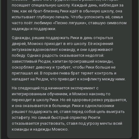
посещает специальную школу. Каждый день, наблюдая за
тем, как её брат-близнец Рики идёт в обычную школу, она
испытывает глубокую печаль. Чтобы успокоить её, семья
часто поёт любимую «Песню лягушки», ставшую символом
надежды и поддержки.
Однажды, решив поддержать Рики в день открытых
дверей, Момоко приходит в его школу. Её искренний
энтузиазм вдохновляет команду, и они одерживают
победу. Однако радость оказывается недолгой:
завистливый Рюдзи, капитан проигравшей команды,
оскорбляет девочку и требует, чтобы Рики больше не
приглашал её. В порыве гнева брат теряет контроль и
нападает на Рюдзи, что приводит к конфликту между ними.
На следующий год начинается эксперимент с
интегрированным обучением, и Момоко наконец-то
переходит в школу Рики. Но её здоровье резко ухудшается,
и она оказывается в больнице. Рики и одноклассники
решают поддержать её, ставя перед собой цель выиграть
эстафету. Но самый быстрый спринтер Рюити
отказывается участвовать, ставя под угрозу мечты всей
команды и надежды Момоко.