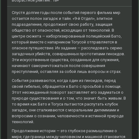
Возрастной рейтинг: 18+
Спустя долгие годы после событий первого фильма мир
остается полон загадок и тайн. «9-й Отдел», элитное
подразделение, продолжает свою работу, защищая
общество от опасностей, исходящих от технологий. В
центре сюжета — киборгизированный полицейский Бато,
который вместе с напарником Тогусой отправляется в
опасное путешествие. Их задание — расследовать серию
загадочных убийств, совершенных прототипами гиноидов.
Эти искусственные существа, созданные для служения,
начинают самоуничтожаться после совершения
преступлений, оставляя за собой лишь вопросы и страх.
События развиваются, когда один из гиноидов, перед
своей гибелью, обращается к Бато с просьбой о помощи.
Этот неожиданный поворот заставляет его задуматься о
природе существования и о том, что значит быть живым. В
то время как Бато и Тогуса пытаются распутать клубок
загадок, они сталкиваются с моральными дилеммами и
вопросами о сознании, человечности и истинной природе
технологий.
Продолжение истории — это глубокое размышление о
мире, где граница между человеком и машиной становится