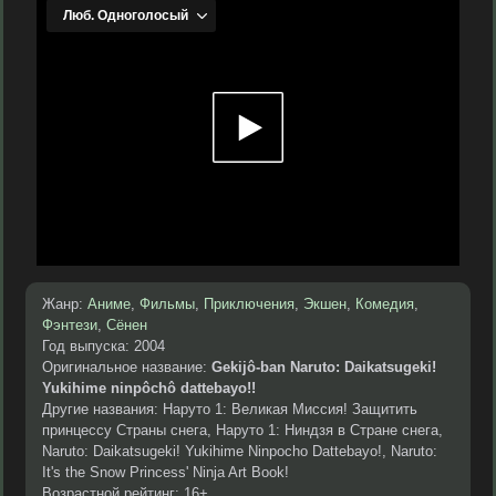
Жанр:
Аниме
,
Фильмы
,
Приключения
,
Экшен
,
Комедия
,
Фэнтези
,
Сёнен
Год выпуска: 2004
Оригинальное название:
Gekijô-ban Naruto: Daikatsugeki!
Yukihime ninpôchô dattebayo!!
Другие названия: Наруто 1: Великая Миссия! Защитить
принцессу Страны снега, Наруто 1: Ниндзя в Стране снега,
Naruto: Daikatsugeki! Yukihime Ninpocho Dattebayo!, Naruto:
It's the Snow Princess' Ninja Art Book!
Возрастной рейтинг: 16+