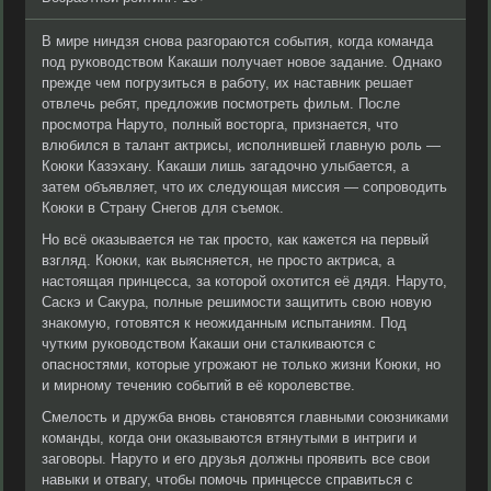
В мире ниндзя снова разгораются события, когда команда
под руководством Какаши получает новое задание. Однако
прежде чем погрузиться в работу, их наставник решает
отвлечь ребят, предложив посмотреть фильм. После
просмотра Наруто, полный восторга, признается, что
влюбился в талант актрисы, исполнившей главную роль —
Коюки Казэхану. Какаши лишь загадочно улыбается, а
затем объявляет, что их следующая миссия — сопроводить
Коюки в Страну Снегов для съемок.
Но всё оказывается не так просто, как кажется на первый
взгляд. Коюки, как выясняется, не просто актриса, а
настоящая принцесса, за которой охотится её дядя. Наруто,
Саскэ и Сакура, полные решимости защитить свою новую
знакомую, готовятся к неожиданным испытаниям. Под
чутким руководством Какаши они сталкиваются с
опасностями, которые угрожают не только жизни Коюки, но
и мирному течению событий в её королевстве.
Смелость и дружба вновь становятся главными союзниками
команды, когда они оказываются втянутыми в интриги и
заговоры. Наруто и его друзья должны проявить все свои
навыки и отвагу, чтобы помочь принцессе справиться с