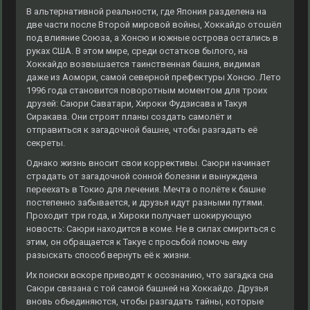
В альтернативной реальности, где Япония разделена на
две части после Второй мировой войны, Хоккайдо отошёл
под влияние Союза, а Хонсю и южные острова остались в
руках США. В этом мире, среди остатков былого, на
Хоккайдо возвышается таинственная башня, видимая
даже из Аомори, самой северной префектуры Хонсю. Лето
1996 года становится поворотным моментом для троих
друзей: Саюри Саватари, Хироки Фудзисава и Такуя
Сиракава. Они строят планы создать самолёт и
отправиться к загадочной башне, чтобы разгадать её
секреты.
Однако жизнь вносит свои коррективы. Саюри начинает
страдать от загадочной сонной болезни и вынуждена
переехать в Токио для лечения. Мечта о полёте к башне
постепенно забывается, и друзья идут разными путями.
Проходит три года, и Хироки получает шокирующую
новость: Саюри находится в коме. Не в силах смириться с
этим, он обращается к Такуе с просьбой помочь ему
разыскать способ вернуть её к жизни.
Их поиски вскоре приводят к осознанию, что загадка сна
Саюри связана с той самой башней на Хоккайдо. Друзья
вновь объединяются, чтобы разгадать тайны, которые