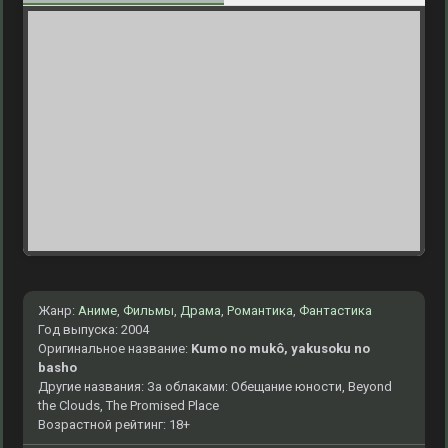
Жанр:
Аниме
,
Фильмы
,
Драма
,
Романтика
,
Фантастика
Год выпуска: 2004
Оригинальное название:
Kumo no mukô, yakusoku no
basho
Другие названия: За облаками: Обещание юности, Beyond
the Clouds, The Promised Place
Возрастной рейтинг: 18+