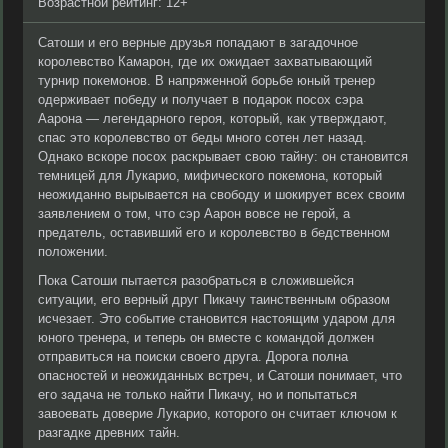
Возрастной рейтинг: 12+
Сатоши и его верные друзья попадают в загадочное
королевство Камарон, где их ожидает захватывающий
турнир покемонов. В напряженной борьбе юный тренер
одерживает победу и получает в подарок посох сэра
Аарона — легендарного героя, который, как утверждают,
спас это королевство от беды много сотен лет назад.
Однако вскоре посох раскрывает свою тайну: он становится
темницей для Лукарио, мифического покемона, который
неожиданно вырывается на свободу и шокирует всех своим
заявлением о том, что сэр Аарон вовсе не герой, а
предатель, оставивший его и королевство в бедственном
положении.
Пока Сатоши пытается разобраться в сложившейся
ситуации, его верный друг Пикачу таинственным образом
исчезает. Это событие становится настоящим ударом для
юного тренера, и теперь он вместе с командой должен
отправиться на поиски своего друга. Дорога полна
опасностей и неожиданных встреч, и Сатоши понимает, что
его задача не только найти Пикачу, но и попытаться
завоевать доверие Лукарио, которого он считает ключом к
разгадке древних тайн.