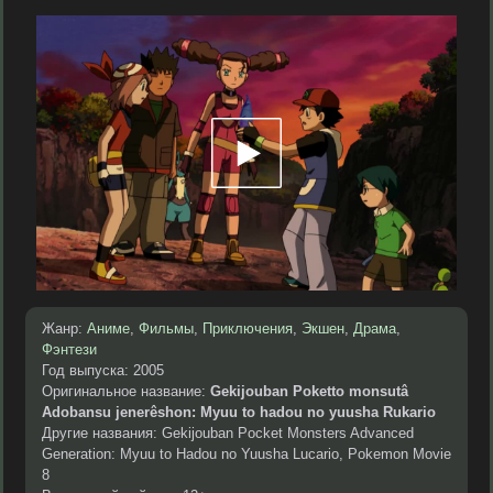
Жанр:
Аниме
,
Фильмы
,
Приключения
,
Экшен
,
Драма
,
Фэнтези
Год выпуска: 2005
Оригинальное название:
Gekijouban Poketto monsutâ
Adobansu jenerêshon: Myuu to hadou no yuusha Rukario
Другие названия: Gekijouban Pocket Monsters Advanced
Generation: Myuu to Hadou no Yuusha Lucario, Pokemon Movie
8