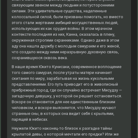
связующим звеном между людьми и потусторонними
силами. Эти удивительные существа, наделенные
колоссальной силой, были призваны помогать, но вместо
этого стали жертвами амбиций могущественных людей,
использующих их как орудия войны. В этом мрачном
контексте последняя из них, Канна, оказалась в плену,
окруженная строгими охранниками. Однако даже в этом
аду она нашла дружбу с молодым самураем и его женой,
что создало между ними неразрывную духовную связь,
сохранившуюся сквозь века.
В наше время Юкито Кунисаки, современное воплощение
того самого самурая, после утраты матери начинает
скитания по миру, зарабатывая на жизнь кукольными
представлениями. Его путь приводит его в живописный
прибрежный город, где он случайно встречает Мисудзу —
загадочную девушку, у которой он решает остановиться.
Вскоре он становится для нее единственным близким
человеком, и вскоре выясняется, что Мисудзу мучают
странные сны, в которых она видит себя с крыльями,
парящей в небесах.
Неужели Юкито наконец-то близок к разгадке тайны
крылатой девы, о которой мечтали его предки? Или же