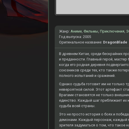
Жанр:
Аниме
,
Фильмы
,
Приключения
,
Э
Год выпуска: 2005
Оригинальное название:
DragonBlade
В древнем Китае, среди бескрайних пр
и преданности. Главный герой, мастер
когда его родная деревня подвергаетс
союзников среди тех, кто также потер
полного испытаний и сражений.
Однако судьба готовит им не только т
невероятной силой. Этот артефакт ста
Врагами становятся не только внешни
единство. Каждый шаг приближает их к
судьба всей страны.
Это не просто история о боях и побед
демонами. Каждый персонаж, каждый м
зрителя задуматься о том, что такое 