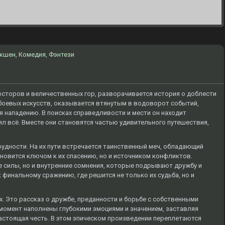
кшен
,
Комедия
,
Фэнтези
осторов и величественных гор, разворачивается история о доблести
 боевых искусств, оказывается втянутым в водоворот событий,
я нападению. В поисках справедливости и мести он находит
ял всё. Вместе они становятся частью удивительного путешествия,
рудности. На их пути встречается таинственный меч, обладающий
новится ключом к их спасению, но и источником конфликтов.
е силы, но и внутренние сомнения, которые подрывают дружбу и
 финальному сражению, где решится не только их судьба, но и
ах. Это рассказ о дружбе, преданности и борьбе с собственными
омент наполнены глубокими эмоциями и значением, заставляя
настоящая честь. В этом эпическом произведении переплетаются