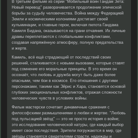
В третьем фильме из серии "Мобильный воин Гандам Зета:
Новый перевод" разворачивается продолжение эпической
борьбы за судьбу человечества. Война между Федерацией
Земли и космическими колониями достигает своей
кульминации, и главные герои, включая пилота Гандама
Камиля Бидана, оказываются на грани отчаяния. Их личные
драмы переплетаются с глобальными конфликтами,
создавая напряжённую атмосферу, полную предательства
и жертв.
Камиль, всё ещё страдающий от последствий своих
решений, сталкивается с новыми вызовами, которые ставят
под сомнение его моральные принципы. В это время он
осознаёт, что любовь и дружба могут быть даже более
опасными, чем бои в космосе. Его отношения с другими
персонажами, такими как Эйрис и Хара, становятся основой
глубоких эмоциональных конфликтов, отражая сложности
человеческих чувств в условиях войны.
Фильм мастерски сочетает динамичные сражения с
философскими размышлениями о любви и жертве. "Любовь
под пульсацией звёзд" — это не просто история о войне;
это исследование человеческой натуры, где каждый выбор
имеет свои последствия. Зрители погружаются в мир, где
звёзды становятся свидетелями страсти, надежды и