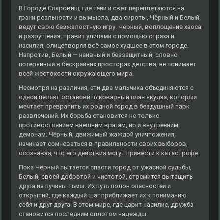
В Городе Сокровищ, где тени и свет переплетаются на
грани реальности и вымысла, два сироты, Чёрный и Белый,
ведут свою безжалостную игру. Чёрный, воплощение хаоса
и разрушения, правит улицами с помощью страха и
насилия, олицетворяя всё самое худшее в этом городе.
Напротив, Белый — наивный и беззащитный, словно
потерянный в бескрайних просторах детства, не понимает
всей жестокости окружающего мира.
Несмотря на различия, эти два мальчика объединяются с
одной целью: остановить коварный план якудза, который
мечтает превратить их родной город в бездушный парк
развлечений. Их борьба становится не только
противостоянием внешним врагам, но и внутренним
демонам. Чёрный, движимый жаждой уничтожения,
начинает сомневаться в правильности своих выборов,
осознавая, что его действия могут привести к катастрофе.
Пока Чёрный пытается спасти город от ужасной судьбы,
Белый, своей добротой и чистотой, стремится вытащить
друга из пучины тьмы. Их путь полон опасностей и
открытий, где каждый шаг приближает их к пониманию
себя и друг друга. В этом мире, где царит насилие, дружба
становится последним оплотом надежды.