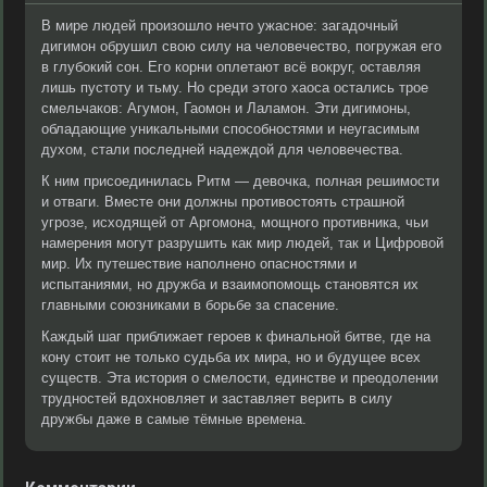
В мире людей произошло нечто ужасное: загадочный
дигимон обрушил свою силу на человечество, погружая его
в глубокий сон. Его корни оплетают всё вокруг, оставляя
лишь пустоту и тьму. Но среди этого хаоса остались трое
смельчаков: Агумон, Гаомон и Лаламон. Эти дигимоны,
обладающие уникальными способностями и неугасимым
духом, стали последней надеждой для человечества.
К ним присоединилась Ритм — девочка, полная решимости
и отваги. Вместе они должны противостоять страшной
угрозе, исходящей от Аргомона, мощного противника, чьи
намерения могут разрушить как мир людей, так и Цифровой
мир. Их путешествие наполнено опасностями и
испытаниями, но дружба и взаимопомощь становятся их
главными союзниками в борьбе за спасение.
Каждый шаг приближает героев к финальной битве, где на
кону стоит не только судьба их мира, но и будущее всех
существ. Эта история о смелости, единстве и преодолении
трудностей вдохновляет и заставляет верить в силу
дружбы даже в самые тёмные времена.