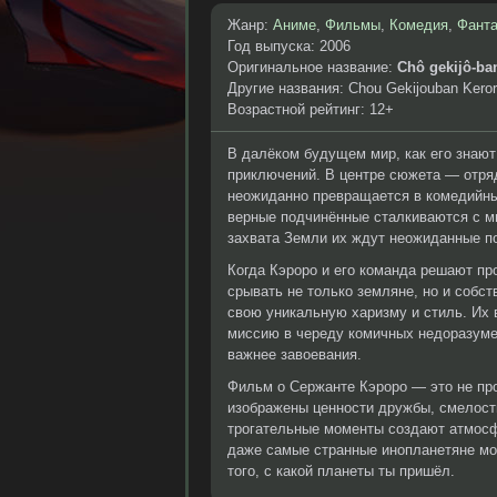
Жанр:
Аниме
,
Фильмы
,
Комедия
,
Фанта
Год выпуска: 2006
Оригинальное название:
Chô gekijô-ba
Другие названия: Chou Gekijouban Kero
Возрастной рейтинг: 12+
В далёком будущем мир, как его знают
приключений. В центре сюжета — отря
неожиданно превращается в комедийный
верные подчинённые сталкиваются с м
захвата Земли их ждут неожиданные п
Когда Кэроро и его команда решают про
срывать не только земляне, но и собс
свою уникальную харизму и стиль. Их
миссию в череду комичных недоразуме
важнее завоевания.
Фильм о Сержанте Кэроро — это не про
изображены ценности дружбы, смелост
трогательные моменты создают атмосфе
даже самые странные инопланетяне мог
того, с какой планеты ты пришёл.