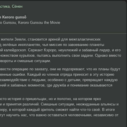
стика
,
Сёнен
n Keroro gunsô
ro Gunsou, Keroro Gunsou the Movie
 жители Земли, становится ареной для межгалактических
д зелёных инопланетян, чья миссия по завоеванию планеты
 калейдоскоп. Сержант Кэроро, неуклюжий и забавный лидер, и его
ножеством курьёзов, пытаясь выполнить свои задачи. Однако вместо
овороты и смешные ситуации.
вести операцию по захвату, они не подозревают, что их планы будут
твенные ошибки. Каждый из членов отряда приносит в эту историю
 взаимодействие с людьми, особенно с детьми, превращает каждую
ний и забавных моментов, где дружба и понимание оказываются
сто история о пришельцах, но и полотно, на котором ярко
и и принятия различий. Смешные ситуации, неожиданные альянсы и
ру, в которой каждый зритель сможет найти что-то своё. В итоге
ут научить нас, что важно оставаться человечными, независимо от