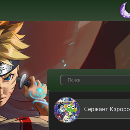
Сержант Кэроро