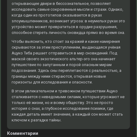
открывающее двери в бессознательное, позволяет
исследовать самые сокровенные мысли и страхи. Однако,
когда один из прототипов оказывается в руках
злоумышленников, возникает угроза: в неумелых руках это
устройство может превратиться в орудие разрушения,
способное стереть личность сновидца прямо во время сна.
Чтобы выяснить, кто стоит за кражей и какие намерения
скрываются за этим преступлением, выдающаяся учёная
Ацуко Тиба решает отправиться в мир сновидений. Под
маской своего экзотического альтер-эго она начинает
путешествие по запутанным и порой опасным мирам
подсознания. Здесь сны переплетаются с реальностью, а
границы между ними стираются, открывая новые
горизонты для исследования и опасности.
В этом увлекательном и тревожном путешествии Ацуко
сталкивается с неведомыми силами, которые угрожают не
только её жизни, но и всему обществу. Это не просто
история о снах, а глубокое исследование психики, где
каждая деталь имеет значение, а каждый сон может стать
ключом к разгадке тайны.
Комментарии