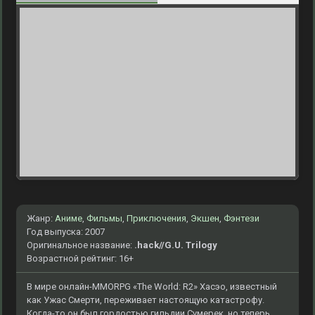
Жанр:
Аниме
,
Фильмы
,
Приключения
,
Экшен
,
Фэнтези
Год выпуска: 2007
Оригинальное название:
.hack//G.U. Trilogy
Возрастной рейтинг: 16+
В мире онлайн-MMORPG «The World: R2» Хасэо, известный
как Ужас Смерти, переживает настоящую катастрофу.
Когда-то он был гордостью гильдии Сумерек, но теперь,