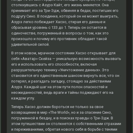
столкнувшись с Азурэ Кайт, его жизнь меняется. Она
принимает его за Три-Эдж, обвиняя в бедах, постигших его
подругу Сино. В поединке, который он не может выиграть,
Азурэ легко побеждает Хасэо, стирая его данные и
сбрасывая уровень с 133 до 1. Теперь он остается в
одиночестве, погруженный в вопросы о том, как это
произошло и почему его противник обладает такой
удивительной силой.
В этом новом, мрачном состоянии Хасэо открывает для
себя «Аватар» Скейза — уникальную возможность вызвать
его и использовать его способности, включая
разрушительную технику «Уничтожение данных». Это
становится его единственным шансом вернуть все, что он
потерял, и разгадать загадку, стоящую за действиями
Азурэ. Каждый шаг на этом пути полон опасностей и
неожиданностей, ведь враги и тайны поджидают его на
каждом углу.
Теперь Хасэо должен бороться не только за свое
возвращение в мир «The World», но и за спасение Сино,
погруженной в бездну, и в поисках правды о Три-Эдж. В
этом путешествии он столкнется с собственными страхами
и переживаниями, обретая нового себя в борьбе с тенями