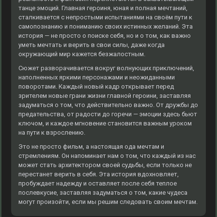
танце эмоций. Главная героиня, юная и полная мечтаний,
сталкивается с непростыми испытаниями на своём пути к
самопознанию и пониманию своих истинных желаний. Эта
история — не просто о поиске себя, но и о том, как важно
уметь мечтать и верить в свои силы, даже когда
окружающий мир кажется безжалостным.
Сюжет разворачивается вокруг волнующих приключений,
наполненных яркими персонажами и неожиданными
поворотами. Каждый новый кадр открывает перед
зрителем новые грани жизни главной героини, заставляя
задуматься о том, что действительно важно. От дружбы до
предательства, от радости до горечи — эмоции здесь бьют
ключом, и каждое мгновение становится важным уроком
на пути к взрослению.
Это не просто фильм, а настоящая ода мечтам и
стремлениям. Он напоминает нам о том, что каждый из нас
может стать архитектором своей судьбы, если только не
перестанет верить в себя. Эта история вдохновляет,
пробуждает надежду и оставляет после себя теплое
послевкусие, заставляя задуматься о том, какие чудеса
могут произойти, если мы решим следовать своим мечтам.