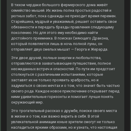
В тихом чердаке большого фермерского дома живёт
семейство мышей. Их жизнь полна простых радостей и
уютных забот, пока однажды не приходит время перемен.
Старейшина, мудрый и уважаемый, решает оставить свои
обязанности и передать бразды правления следующему
поколению. Но для этого ему необходимо найти
достойного преемника. В поисках Сияющего Дракона,
который появляется лишь в ночь полной луны, он
отправляет двух смелых мышат — Георга и Жерарда.
Эти двое друзей, полные энергии и любопытства,
отправляются в захватывающее путешествие, полное
неожиданных встреч и опасностей. По пути им предстоит
столкнуться с различными испытаниями, которые
заставят их не только проявить храбрость, но и
задуматься о своих мечтах и о том, что значит быть частью
своего рода. Каждое новое приключение открывает перед
ними удивительные горизонты и помогает лучше понять
окружающий мир.
Это трогательный рассказ о дружбе, поиске своего места
в жизни и о том, как важно верить в себя. В этой
увлекательной анимации юные зрители смогут не только
насладиться яркими образами, но и узнать, что настоящая