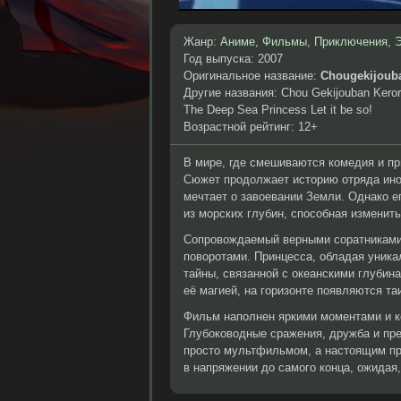
Жанр:
Аниме
,
Фильмы
,
Приключения
,
Год выпуска: 2007
Оригинальное название:
Chougekijouba
Другие названия: Chou Gekijouban Keroro
The Deep Sea Princess Let it be so!
Возрастной рейтинг: 12+
В мире, где смешиваются комедия и п
Сюжет продолжает историю отряда иноп
мечтает о завоевании Земли. Однако е
из морских глубин, способная изменить
Сопровождаемый верными соратниками
поворотами. Принцесса, обладая уника
тайны, связанной с океанскими глубин
её магией, на горизонте появляются т
Фильм наполнен яркими моментами и к
Глубоководные сражения, дружба и пре
просто мультфильмом, а настоящим пр
в напряжении до самого конца, ожидая