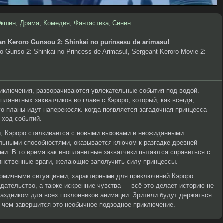
Экшен
,
Драма
,
Комедия
,
Фантастика
,
Сёнен
n Keroro Gunsou 2: Shinkai no purinsesu de arimasu!
 Gunso 2: Shinkai no Princess de Arimasu!, Sergeant Keroro Movie 2:
риключения, разворачиваются увлекательные события под водой.
ланетных захватчиков во главе с Кэроро, который, как всегда,
го планы идут наперекосяк, когда появляется загадочная принцесса
 ход событий.
, Кэроро сталкивается с новыми вызовами и неожиданными
льными способностями, оказывается ключом к разгадке древней
ами. В то время как инопланетные захватчики пытаются справиться с
аинственные враги, желающие заполучить силу принцессы.
омичными ситуациями, характерными для приключений Кэроро.
дательство, а также искренние чувства — всё это делает историю не
аздником для всех поклонников анимации. Зрители будут держаться
, чем завершится это необычное подводное приключение.