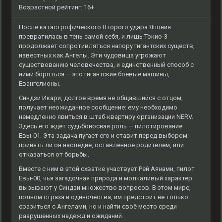
Возрастной рейтинг: 16+
После катастрофического Второго удара Япония
превратилась в тень самой себя, и лишь Токио-3
продолжает сопротивляться напору гигантских существ,
известных как Ангелы. Эти чудовища угрожают
существованию человечества, и единственный способ с
ними бороться — это гигантские боевые машины,
Евангелионы.
Синдзи Икари, долгое время не общавшийся с отцом,
получает неожиданное сообщение: ему необходимо
немедленно явиться в штаб-квартиру организации NERV.
Здесь его ждёт судьбоносная роль — пилотирование
Евы-01. Эта задача пугает его и ставит перед выбором:
принять ли он наследие, оставленное родителем, или
отказаться от борьбы.
Вместе с ним в этой схватке участвует Рей Аянами, пилот
Евы-00, чья загадочная природа и молчаливый характер
вызывают у Синдзи множество вопросов. В этом мире,
полном страха и одиночества, им предстоит не только
сразиться с Ангелами, но и найти своё место среди
разрушенных надежд и ожиданий.