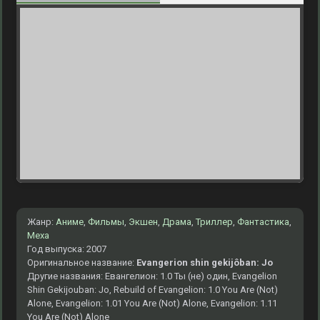
Жанр:
Аниме
,
Фильмы
,
Экшен
,
Драма
,
Триллер
,
Фантастика
,
Меха
Год выпуска: 2007
Оригинальное название:
Evangerion shin gekijôban: Jo
Другие названия: Евангелион: 1.0 Ты (не) один, Evangelion
Shin Gekijouban: Jo, Rebuild of Evangelion: 1.0 You Are (Not)
Alone, Evangelion: 1.01 You Are (Not) Alone, Evangelion: 1.11
You Are (Not) Alone