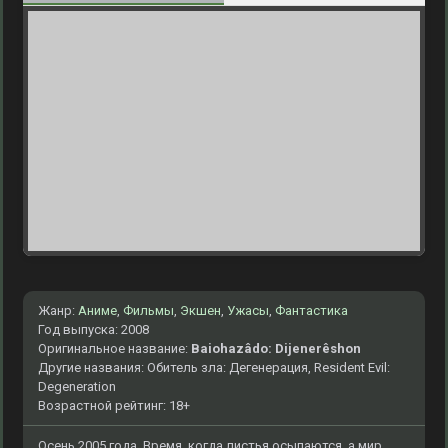
Жанр:
Аниме
,
Фильмы
,
Экшен
,
Ужасы
,
Фантастика
Год выпуска: 2008
Оригинальное название:
Baiohazâdo: Dijenerêshon
Другие названия: Обитель зла: Дегенерация, Resident Evil:
Degeneration
Возрастной рейтинг: 18+
Осень 2005 года. Время, когда листья осыпаются, а мир