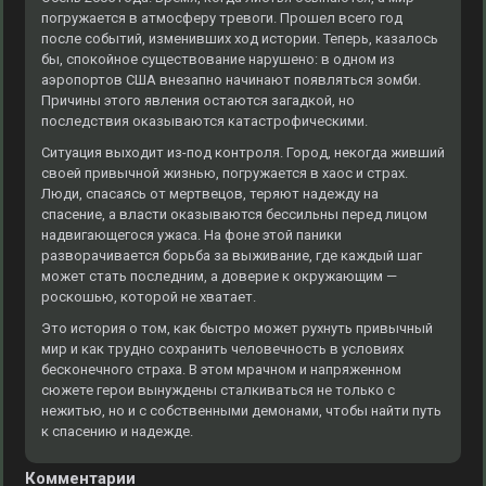
погружается в атмосферу тревоги. Прошел всего год
после событий, изменивших ход истории. Теперь, казалось
бы, спокойное существование нарушено: в одном из
аэропортов США внезапно начинают появляться зомби.
Причины этого явления остаются загадкой, но
последствия оказываются катастрофическими.
Ситуация выходит из-под контроля. Город, некогда живший
своей привычной жизнью, погружается в хаос и страх.
Люди, спасаясь от мертвецов, теряют надежду на
спасение, а власти оказываются бессильны перед лицом
надвигающегося ужаса. На фоне этой паники
разворачивается борьба за выживание, где каждый шаг
может стать последним, а доверие к окружающим —
роскошью, которой не хватает.
Это история о том, как быстро может рухнуть привычный
мир и как трудно сохранить человечность в условиях
бесконечного страха. В этом мрачном и напряженном
сюжете герои вынуждены сталкиваться не только с
нежитью, но и с собственными демонами, чтобы найти путь
к спасению и надежде.
Комментарии