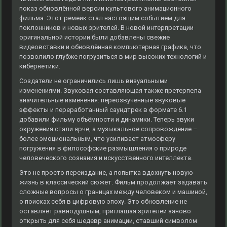
показ обновлённой версии культового анимационного
фильма. Этот ремейк стал настоящим событием для
поклонников и новых зрителей. В новой интерпретации
оригинальной истории были добавлены свежие
видеовставки и обновлённая компьютерная графика, что
позволило глубже погрузиться в мир высоких технологий и
кибернетики.
Создатели не ограничились лишь визуальными
изменениями. Звуковая составляющая также претерпела
значительные изменения: переозвученные звуковые
эффекты и переработанный саундтрек в формате 6.1
добавили фильму объёмности и динамики. Теперь звуки
окружения стали ярче, а музыкальное сопровождение –
более эмоциональным, что усиливает атмосферу
погружения в философские размышления о природе
человеческого сознания и искусственного интеллекта.
Это не просто переиздание, а попытка вдохнуть новую
жизнь в классический сюжет. Фильм продолжает задавать
сложные вопросы о границах между человеком и машиной,
о поисках себя в цифровую эпоху. Это обновление не
оставляет равнодушным, приглашая зрителей заново
открыть для себя шедевр анимации, ставший символом