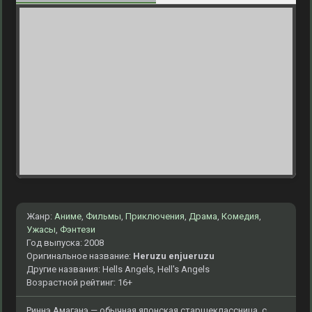
Жанр:
Аниме
,
Фильмы
,
Приключения
,
Драма
,
Комедия
,
Ужасы
,
Фэнтези
Год выпуска: 2008
Оригинальное название:
Heruzu enjueruzu
Другие названия: Hells Angels, Hell's Angels
Возрастной рейтинг: 16+
Риннэ Амаганэ — обычная японская старшеклассница, с