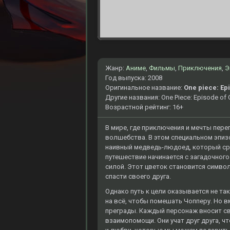
Жанр:
Аниме
,
Фильмы
,
Приключения
,
Э
Год выпуска: 2008
Оригинальное название:
One piece: Ep
Другие названия: One Piece: Episode of C
Возрастной рейтинг: 16+
В мире, где приключения и мечты пере
волшебства. В этом специальном эпиз
наивный медведь-людоед, который сраж
путешествие начинается с загадочного
силой. Этот цветок становится симво
спасти своего друга.
Однако путь к цели оказывается не та
на всё, чтобы помешать Чопперу. Но в
преграды. Каждый персонаж вносит св
взаимопомощи. Они учат друг друга, ч