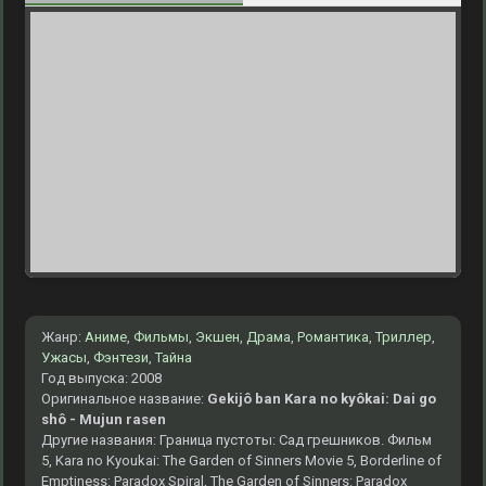
Жанр:
Аниме
,
Фильмы
,
Экшен
,
Драма
,
Романтика
,
Триллер
,
Ужасы
,
Фэнтези
,
Тайна
Год выпуска: 2008
Оригинальное название:
Gekijô ban Kara no kyôkai: Dai go
shô - Mujun rasen
Другие названия: Граница пустоты: Сад грешников. Фильм
5, Kara no Kyoukai: The Garden of Sinners Movie 5, Borderline of
Emptiness: Paradox Spiral, The Garden of Sinners: Paradox