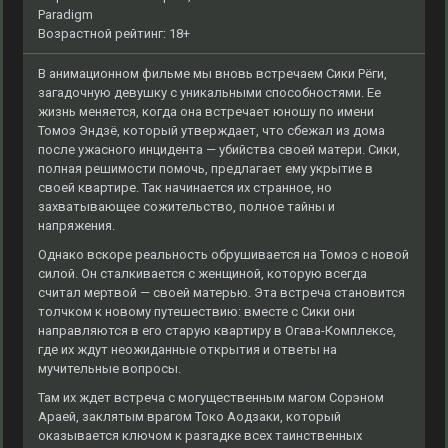
Paradigm
Возрастной рейтинг: 18+
В анимационном фильме мы вновь встречаем Сики Рёги,
загадочную девушку с уникальными способностями. Ее
жизнь меняется, когда она встречает юношу по имени
Томоэ Эндзё, который утверждает, что сбежал из дома
после ужасного инцидента — убийства своей матери. Сики,
полная решимости помочь, предлагает ему укрытие в
своей квартире. Так начинается их странное, но
захватывающее сожительство, полное тайны и
напряжения.
Однако вскоре реальность обрушивается на Томоэ с новой
силой. Он сталкивается с женщиной, которую всегда
считал мертвой — своей матерью. Эта встреча становится
толчком к новому путешествию: вместе с Сики они
направляются в его старую квартиру в Огава-Комплексе,
где их ждут неожиданные открытия и ответы на
мучительные вопросы.
Там их ждет встреча с могущественным магом Сорэном
Араей, заклятым врагом Токо Аодзаки, который
оказывается ключом к разгадке всех таинственных