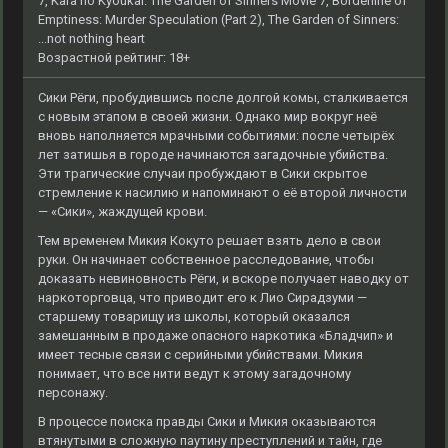
7, Kara no Kyoukai: The Garden of Sinners Movie 7, Borderline of
Emptiness: Murder Speculation (Part 2), The Garden of Sinners:
...not nothing heart
Возрастной рейтинг: 18+
Сики Рёги, пробудившись после долгой комы, сталкивается
с новым этапом в своей жизни. Однако мир вокруг неё
вновь наполняется мрачными событиями: после четырёх
лет затишья в городе начинаются загадочные убийства.
Эти трагические случаи пробуждают в Сики скрытое
стремление к насилию и напоминают о её второй личности
— «Сики», жаждущей крови.
Тем временем Микия Кокуто решает взять дело в свои
руки. Он начинает собственное расследование, чтобы
доказать невиновность Рёги, и вскоре получает наводку от
наркоторговца, что приводит его к Лио Сирадзуми —
старшему товарищу из школы, который оказался
замешанным в продаже опасного наркотика «Бладчип» и
имеет тесные связи с серийными убийствами. Микия
понимает, что все нити ведут к этому загадочному
персонажу.
В процессе поиска правды Сики и Микия оказываются
втянутыми в сложную паутину преступлений и тайн, где