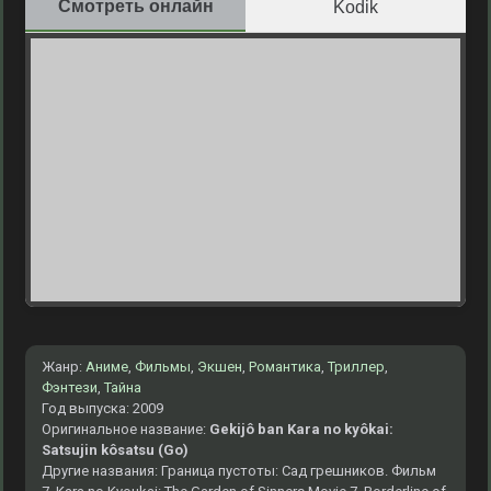
Смотреть онлайн
Kodik
Жанр:
Аниме
,
Фильмы
,
Экшен
,
Романтика
,
Триллер
,
Фэнтези
,
Тайна
Год выпуска: 2009
Оригинальное название:
Gekijô ban Kara no kyôkai:
Satsujin kôsatsu (Go)
Другие названия: Граница пустоты: Сад грешников. Фильм