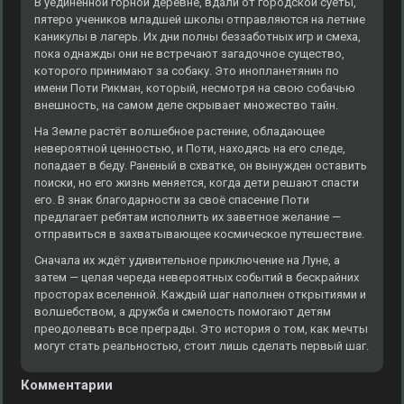
В уединённой горной деревне, вдали от городской суеты,
пятеро учеников младшей школы отправляются на летние
каникулы в лагерь. Их дни полны беззаботных игр и смеха,
пока однажды они не встречают загадочное существо,
которого принимают за собаку. Это инопланетянин по
имени Поти Рикман, который, несмотря на свою собачью
внешность, на самом деле скрывает множество тайн.
На Земле растёт волшебное растение, обладающее
невероятной ценностью, и Поти, находясь на его следе,
попадает в беду. Раненый в схватке, он вынужден оставить
поиски, но его жизнь меняется, когда дети решают спасти
его. В знак благодарности за своё спасение Поти
предлагает ребятам исполнить их заветное желание —
отправиться в захватывающее космическое путешествие.
Сначала их ждёт удивительное приключение на Луне, а
затем — целая череда невероятных событий в бескрайних
просторах вселенной. Каждый шаг наполнен открытиями и
волшебством, а дружба и смелость помогают детям
преодолевать все преграды. Это история о том, как мечты
могут стать реальностью, стоит лишь сделать первый шаг.
Комментарии