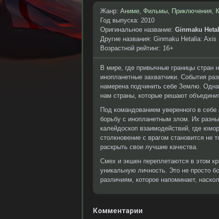
Жанр:
Аниме
,
Фильмы
,
Приключения
,
Год выпуска: 2010
Оригинальное название:
Ginmaku Hetali
Другие названия: Ginmaku Hetalia: Axis P
Возрастной рейтинг: 16+
В мире, где привычные границы стран н
инопланетные захватчики. События раз
намерена подчинить себе Землю. Однак
нам страны, которые решают объедини
Под командованием уверенного в себе 
борьбу с инопланетным злом. Их разн
калейдоскоп взаимодействий, где юмо
столкновение с врагом становится не 
раскрыть свои лучшие качества.
Смех и экшен переплетаются в этом кр
уникальную личность. Это не просто б
различиям, которое напоминает, наско
Комментарии