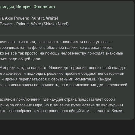
Комедия
,
История
,
Фантастика
a Axis Powers: Paint It, White!
owers - Paint it, White (Shiroku Nure!)
ачинают стираться, на горизонте появляется новая угроза —
ворачиваются на фоне глобальной паники, когда раса пиктов
о не все так просто: на помощь человечеству приходят знакомые
ться ради общей цели.
Америки каждая нация, от Японии до Германии, вносит свой вклад в
ые характеры и подходы к решению проблем создают неповторимый
р и ирония переплетаются с серьезными моментами. Каждое
только испытанием на прочность, но и возможностью для персонажей
асочном приключении, где каждая страна представляет собой
орьба за спасение мира, но и забавное путешествие по культурным
лько разнообразен и многогранен наш общий дом — планета Земля.