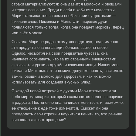
страхи материализуются: она давится молоком и овощами
и теряет сознание. Придя в себя в кабинете медсестры,
Мари сталкивается с тремя необычными существами —
Ниннинманом, Пиманом и Милк. Эти пищевые духи
появляются только тогда, когда она поедает морковь, перец
или пьёт молоко.
Сначала Мари не рада такому «соседству», ведь именно
эти продукты она ненавидит больше всего на свете.
Однако, несмотря на свои предвзятые чувства, она
начинает осознавать, что за их странными внешностями
скрываются уроки о дружбе и взаимопомощи. Ниннинман,
Пиман и Милк пытаются помочь девушке понять, насколько
важны овощи и молоко для здоровья, и как их можно
использовать для создания вкусных блюд.
С каждой новой встречей с духами Мари открывает для
себя мир кулинарии, который оказывается полон сюрпризов
и радости. Постепенно она начинает меняться, и, возможно,
её отношение к еде тоже изменится. Сможет ли она
преодолеть свои страхи и научиться ценить то, что раньше
вызывало лишь отвращение?