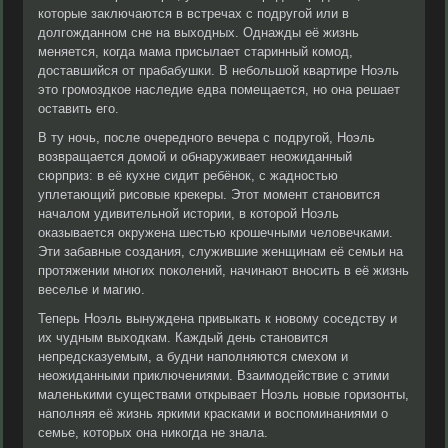
которые заключаются в встречах с подругой или в
долгожданном сне на выходных. Однажды её жизнь
меняется, когда мама присылает старинный комод,
доставшийся от прабабушки. В небольшой квартире Ноэль
это громоздкое наследие едва помещается, но она решает
оставить его.
В ту ночь, после очередного вечера с подругой, Ноэль
возвращается домой и обнаруживает неожиданный
сюрприз: в её кухне сидит ребёнок, с жадностью
уплетающий рисовые крекеры. Этот момент становится
началом удивительной истории, в которой Ноэль
оказывается окружена шестью крошечными человечками.
Эти забавные создания, служившие женщинам её семьи на
протяжении многих поколений, начинают вносить в её жизнь
веселье и магию.
Теперь Ноэль вынуждена привыкать к новому соседству и
их чудным выходкам. Каждый день становится
непредсказуемым, а будни наполняются смехом и
неожиданными приключениями. Взаимодействие с этими
маленькими существами открывает Ноэль новые горизонты,
наполняя её жизнь яркими красками и воспоминаниями о
семье, которых она никогда не знала.