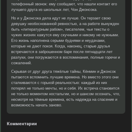
телефонный звонок: ему сообщают, что нашли контакт его
лучшего друга из школьных лет, Чон Джонсока.
Но и у Джонсока дела идут не лучше. Он терзает свою
девушку необоснованной ревностью, а на работе вынужден
быть «литературным рабом», писателем, чьи тексты о
чужих жизнях кажутся ему скучными и никому не нужными.
Его жизнь наполнена серыми буднями и неудачами,
которые не дают покоя. Когда, наконец, старые друзья
встречаются в заброшенном баре после пятнадцати лет
разлуки, они погружаются в воспоминания, полные горечи и
сожалений.
Скрывая от друг друга тяжёлые тайны, Кёнмин и Джонсок
пытаются вспомнить лучшие времена. Но вместо этого они
сталкиваются с горькой реальностью: каждый из них
потерял не только мечты, но и себя. Их встреча становится
не только моментом ностальгии, но и шансом осознать, что,
несмотря на тёмные времена, есть надежда на спасение и
возможность начать заново.
Комментарии