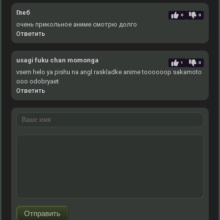
Глеб
0
0
очень прикольное аниме смотрю долго
Ответить
usagi fuku chan momonga
1
0
vsem helo ya pishu na angl raskladke anime toooooop sakamoto
ooo odobryaet
Ответить