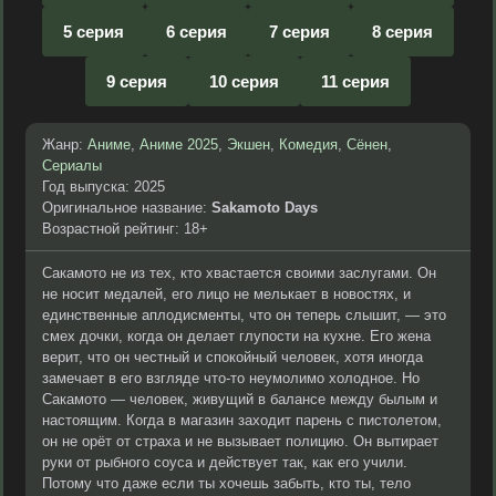
5 серия
6 серия
7 серия
8 серия
9 серия
10 серия
11 серия
Жанр:
Аниме
,
Аниме 2025
,
Экшен
,
Комедия
,
Сёнен
,
Сериалы
Год выпуска: 2025
Оригинальное название:
Sakamoto Days
Возрастной рейтинг: 18+
Сакамото не из тех, кто хвастается своими заслугами. Он
не носит медалей, его лицо не мелькает в новостях, и
единственные аплодисменты, что он теперь слышит, — это
смех дочки, когда он делает глупости на кухне. Его жена
верит, что он честный и спокойный человек, хотя иногда
замечает в его взгляде что-то неумолимо холодное. Но
Сакамото — человек, живущий в балансе между былым и
настоящим. Когда в магазин заходит парень с пистолетом,
он не орёт от страха и не вызывает полицию. Он вытирает
руки от рыбного соуса и действует так, как его учили.
Потому что даже если ты хочешь забыть, кто ты, тело