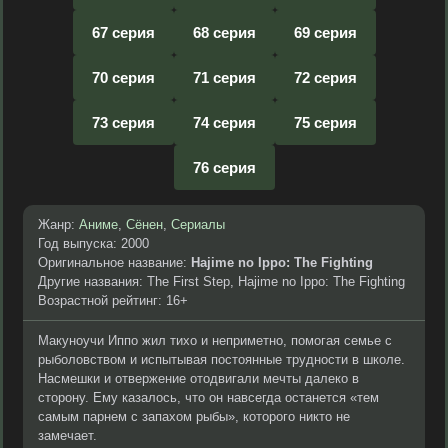
67 серия
68 серия
69 серия
70 серия
71 серия
72 серия
73 серия
74 серия
75 серия
76 серия
Жанр:
Аниме
,
Сёнен
,
Сериалы
Год выпуска: 2000
Оригинальное название:
Hajime no Ippo: The Fighting
Другие названия: The First Step, Hajime no Ippo: The Fighting
Возрастной рейтинг: 16+
Макунoучи Иппо жил тихо и неприметно, помогая семье с
рыболовством и испытывая постоянные трудности в школе.
Насмешки и отвержение отодвигали мечты далеко в
сторону. Ему казалось, что он навсегда останется «тем
самым парнем с запахом рыбы», которого никто не
замечает.