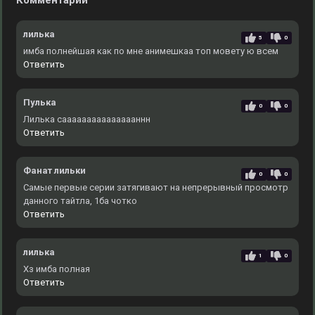
Комментарии
лилька
5
0
имба полнейшая как по мне анимешкаа топ мовету ю всем
Ответить
Пулька
0
0
Лилька саааааааааааааааннн
Ответить
Фанат лильки
0
0
Самые первые серии затягивают на непрерывный просмотр
данного тайтла, 1ба чотко
Ответить
лилька
1
0
Хз имба полная
Ответить