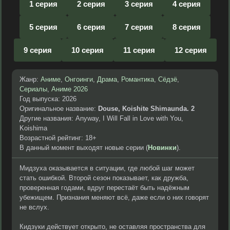
1 серия
2 серия
3 серия
4 серия
5 серия
6 серия
7 серия
8 серия
9 серия
10 серия
11 серия
12 серия
Жанр:
Аниме
,
Онгоинги
,
Драма
,
Романтика
,
Сёдзё
,
Сериалы
,
Аниме 2026
Год выпуска: 2026
Оригинальное название:
Douse, Koishite Shimaunda. 2
Другие названия: Anyway, I Will Fall in Love with You,
Koishima
Возрастной рейтинг: 18+
В данный момент выходят новые серии (
Новинки
).
Мидзуха оказывается в ситуации, где любой шаг может
стать ошибкой. Второй сезон показывает, как дружба,
проверенная годами, вдруг перестаёт быть надёжным
убежищем. Признания меняют всё, даже если о них говорят
не вслух.
Кидзуки действует открыто, не оставляя пространства для