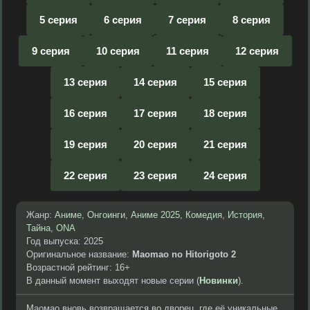
5 серия
6 серия
7 серия
8 серия
9 серия
10 серия
11 серия
12 серия
13 серия
14 серия
15 серия
16 серия
17 серия
18 серия
19 серия
20 серия
21 серия
22 серия
23 серия
24 серия
Жанр:
Аниме
,
Онгоинги
,
Аниме 2025
,
Комедия
,
История
,
Тайна
,
ONA
Год выпуска: 2025
Оригинальное название:
Maomao no Hitorigoto 2
Возрастной рейтинг: 16+
В данный момент выходят новые серии (
Новинки
).
Маомао вновь возвращается во дворец, где её уникальные