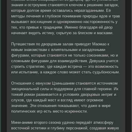
знания и остроумие становятся ключом к решению загадок,
которые долгое время оставались неразгаданными. Её
методы лечения и глубокое понимание природы ядов и трав
вызывают восхищение и одновременно настороженность у
тех, кто привык к традициям. Именно благодаря ей двор
начинает видеть истину, скрытую за блеском и масками.
Путешествия по дворцовым залам приводят Маомао к
новым знакомствам с влиятельными и загадочными
фигурами, которые становятся не только союзниками, но и
сложными фигурами для взаимодействия. Девушка учится
строить стратегию, где каждая встреча — это возможность
или испытание, а каждое слово может стать судьбоносным.
Отношения с евнухом Цзиньшанем становятся источником
эмоциональной силы и поддержки для главной героини. Их
тонкий роман развивается в условиях дворцовых интриг и
слухов, где каждый жест и взгляд имеют огромное
значение. Эти отношения показывают, что даже в мире
политических игр есть место искренности.
Мини-аниме второго сезона удачно передаёт атмосферу
восточной эстетики и глубину персонажей, создавая живую