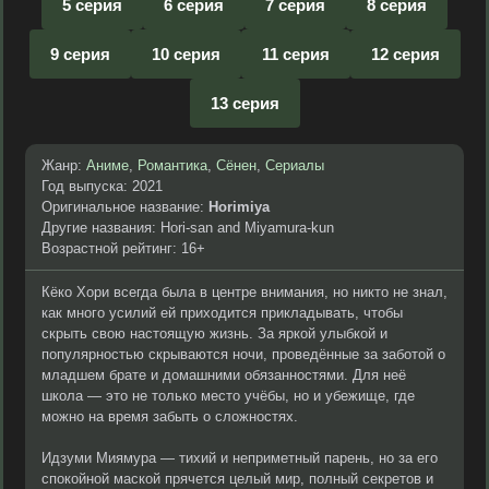
5 серия
6 серия
7 серия
8 серия
9 серия
10 серия
11 серия
12 серия
13 серия
Жанр:
Аниме
,
Романтика
,
Сёнен
,
Сериалы
Год выпуска: 2021
Оригинальное название:
Horimiya
Другие названия: Hori-san and Miyamura-kun
Возрастной рейтинг: 16+
Кёко Хори всегда была в центре внимания, но никто не знал,
как много усилий ей приходится прикладывать, чтобы
скрыть свою настоящую жизнь. За яркой улыбкой и
популярностью скрываются ночи, проведённые за заботой о
младшем брате и домашними обязанностями. Для неё
школа — это не только место учёбы, но и убежище, где
можно на время забыть о сложностях.
Идзуми Миямура — тихий и неприметный парень, но за его
спокойной маской прячется целый мир, полный секретов и