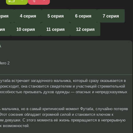
ерия
4 серия
5 серия
6 серия
7 серия
рия
10 серия
11 серия
12 серия
A
Hero 2
утаба встречает загадочного мальчика, который сразу оказывается в
 происходит, она становится свидетелем и участницей стремительной
пособностью призывать духов одежды — опасных и непредсказуемых
мальчика, но в самый критический момент Футаба, случайно потеряв
 Этот союзник обладает огромной силой и становится ключом к
 девушки. С этого момента её жизнь превращается в непрерывную
х возможностей.