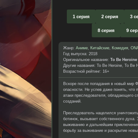
1 серия
2 серия
3 с
8 серия
9 се
Жанр:
Аниме
,
Китайские
,
Комедия
,
ON
Год выпуска: 2018
Оригинальное название:
To Be Heroine
Другие названия: To Be Heroine, To Be 
Возрастной рейтинг: 16+
Вскоре после попадания в новый мир Ф
опасности. Не успев даже понять, что
атаки преследователя, обладающего с
созданий.
Преследователь нацелился уничтожить 
ботинок, вызывает собственного духа.
выживанию и дальнейшим приключениям
борьбу за выживание и раскрытие новы