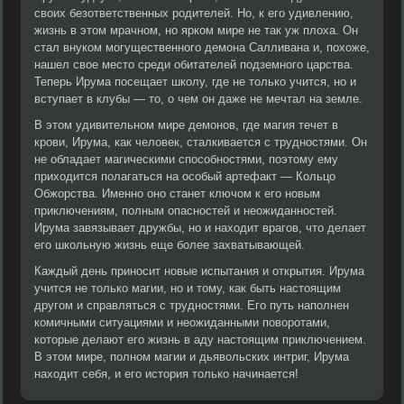
своих безответственных родителей. Но, к его удивлению,
жизнь в этом мрачном, но ярком мире не так уж плоха. Он
стал внуком могущественного демона Салливана и, похоже,
нашел свое место среди обитателей подземного царства.
Теперь Ирума посещает школу, где не только учится, но и
вступает в клубы — то, о чем он даже не мечтал на земле.
В этом удивительном мире демонов, где магия течет в
крови, Ирума, как человек, сталкивается с трудностями. Он
не обладает магическими способностями, поэтому ему
приходится полагаться на особый артефакт — Кольцо
Обжорства. Именно оно станет ключом к его новым
приключениям, полным опасностей и неожиданностей.
Ирума завязывает дружбы, но и находит врагов, что делает
его школьную жизнь еще более захватывающей.
Каждый день приносит новые испытания и открытия. Ирума
учится не только магии, но и тому, как быть настоящим
другом и справляться с трудностями. Его путь наполнен
комичными ситуациями и неожиданными поворотами,
которые делают его жизнь в аду настоящим приключением.
В этом мире, полном магии и дьявольских интриг, Ирума
находит себя, и его история только начинается!