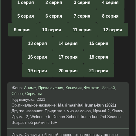
1 серия
2 серия
3 серия
4 серия
5 серия
6 серия
7 серия
8 серия
9 серия
10 серия
11 серия
12 серия
13 серия
14 серия
15 серия
16 серия
17 серия
18 серия
19 серия
20 серия
21 серия
Жанр:
Аниме
,
Приключения
,
Комедия
,
Фэнтези
,
Исэкай
,
Сёнен
,
Сериалы
Год выпуска: 2021
Оригинальное название:
Mairimashita! Iruma-kun (2021)
Другие названия: Приди же в мир демонов, Ирума! 2, Явись,
Ирума! 2, Welcome to Demon School! Iruma-kun 2nd Season
Возрастной рейтинг: 16+
Ирума Судзуки, обычный парень, оказался в аду по вине