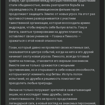
В мире, где сражения между могущественными существами
стали обыденностью, вновь разгорается борьба за
справедливость. В анимационном фильме герои
продолжают защищать Землю от новых угроз. На этот раз
противостояние разворачивается с участием
таинственной организации, которая воссоздала армию
андроидов, чтобы вернуть себе былую власть. Гоку и
Вегета, занятые тренировками на других планетах,
оставляют своих учеников — Гохана и Пикколо —
сражаться с этой новой опасностью.
Гохан, который давно не проявлял своих истинных сил,
оказывается в центре событий, когда на него и его друзей
начинает охоту новая угроза. Пикколо, всегда готовый
прийти на помощь, становится его верным союзником.
Вместе они не только сражаются с мощными
противниками, но и открывают в себе новые способности,
которые могут изменить ход битвы. Их путь полон
испытаний, но дружба и решимость помогают им
преодолеть любые преграды.
Фильм не только погружает зрителей в захватывающий
экшен, но и исследует темы дружбы, силы и
ответственности. Это не просто продолжение
легендарной саги, а новый взгляд на знакомых персонажей,