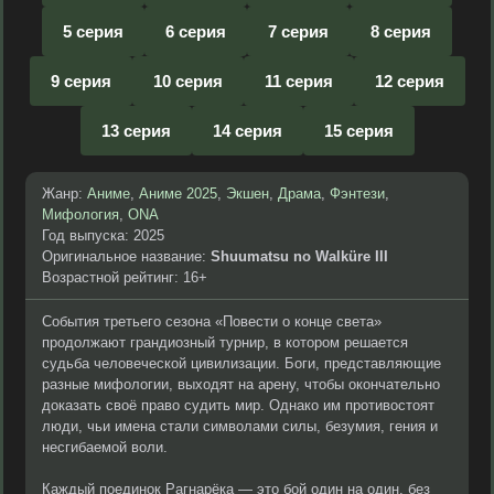
5 серия
6 серия
7 серия
8 серия
9 серия
10 серия
11 серия
12 серия
13 серия
14 серия
15 серия
Жанр:
Аниме
,
Аниме 2025
,
Экшен
,
Драма
,
Фэнтези
,
Мифология
,
ONA
Год выпуска: 2025
Оригинальное название:
Shuumatsu no Walküre III
Возрастной рейтинг: 16+
События третьего сезона «Повести о конце света»
продолжают грандиозный турнир, в котором решается
судьба человеческой цивилизации. Боги, представляющие
разные мифологии, выходят на арену, чтобы окончательно
доказать своё право судить мир. Однако им противостоят
люди, чьи имена стали символами силы, безумия, гения и
несгибаемой воли.
Каждый поединок Рагнарёка — это бой один на один, без