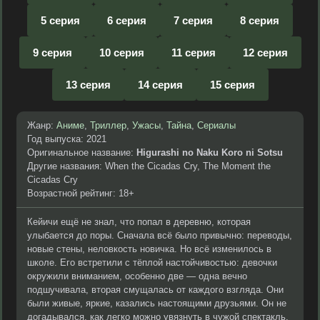
5 серия
6 серия
7 серия
8 серия
9 серия
10 серия
11 серия
12 серия
13 серия
14 серия
15 серия
Жанр:
Аниме
,
Триллер
,
Ужасы
,
Тайна
,
Сериалы
Год выпуска: 2021
Оригинальное название:
Higurashi no Naku Koro ni Sotsu
Другие названия: When the Cicadas Cry, The Moment the
Cicadas Cry
Возрастной рейтинг: 18+
Кейичи ещё не знал, что попал в деревню, которая
улыбается до поры. Сначала всё было привычно: переводы,
новые стены, неловкость новичка. Но всё изменилось в
школе. Его встретили с тёплой настойчивостью: девочки
окружили вниманием, особенно две — одна вечно
подшучивала, вторая смущалась от каждого взгляда. Они
были живые, яркие, казались настоящими друзьями. Он не
догадывался, как легко можно увязнуть в чужой спектакль.