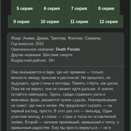
5 серия
6 серия
7 серия
8 серия
9 серия
10 серия
11 серия
12 серия
Жанр:
Аниме
,
Драма
,
Триллер
,
Фэнтези
,
Сериалы
Год выпуска: 2015
Оригинальное название:
Death Parade
Другие названия: Шествие смерти
Возрастной рейтинг: 18+
Она оказывается в баре, где нет времени — только
вечность между броском и расплатой. Ни прошлого, ни
будущего, одни стены и взгляды. Память стёрта, как доска.
Пока её не вернут, она не сможет идти дальше. А значит,
остаётся наблюдать. Здесь, среди странного уюта и
вежливых фраз, решаются чужие судьбы. Новоприбывшие
не знают, где они и зачем. Им предлагают сыграть — на
первый взгляд, просто. В этот раз это — бильярд. Один
участник молод, в глазах — страх и тоска по оставленной
любви. Второй — человек проживший, привыкший к теплу, к
привычным радостям. Ему бы просто вернуться — не в