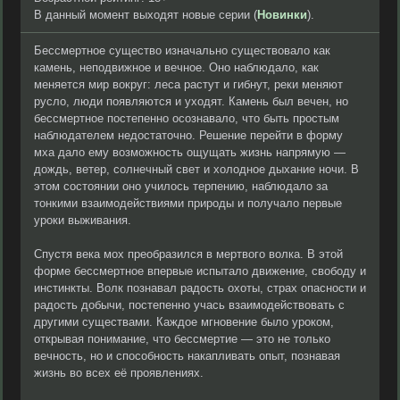
В данный момент выходят новые серии (
Новинки
).
Бессмертное существо изначально существовало как
камень, неподвижное и вечное. Оно наблюдало, как
меняется мир вокруг: леса растут и гибнут, реки меняют
русло, люди появляются и уходят. Камень был вечен, но
бессмертное постепенно осознавало, что быть простым
наблюдателем недостаточно. Решение перейти в форму
мха дало ему возможность ощущать жизнь напрямую —
дождь, ветер, солнечный свет и холодное дыхание ночи. В
этом состоянии оно училось терпению, наблюдало за
тонкими взаимодействиями природы и получало первые
уроки выживания.
Спустя века мох преобразился в мертвого волка. В этой
форме бессмертное впервые испытало движение, свободу и
инстинкты. Волк познавал радость охоты, страх опасности и
радость добычи, постепенно учась взаимодействовать с
другими существами. Каждое мгновение было уроком,
открывая понимание, что бессмертие — это не только
вечность, но и способность накапливать опыт, познавая
жизнь во всех её проявлениях.