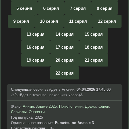
5 серия
6 серия
7 серия
8 серия
9 серия
10 серия
11 серия
12 серия
13 серия
14 серия
15 серия
16 серия
17 серия
18 серия
19 серия
20 серия
21 серия
22 серия
Следующая серия выйдет в Японии:
04.04.2026 17:45:00
⚠️(выйдет в течение нескольких часов)⚠️
Жанр:
Аниме
,
Аниме 2025
,
Приключения
,
Драма
,
Сёнен
,
Сериалы
,
Онгоинги
Год выпуска: 2025
Оригинальное название:
Fumetsu no Anata e 3
Возрастной рейтинг: 18+